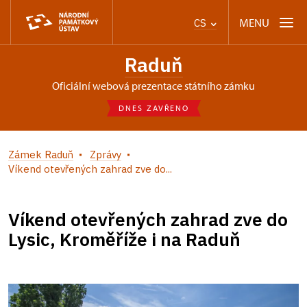
MENU
CS
Raduň
oficiální webová prezentace státního zámku
DNES ZAVŘENO
Zámek Raduň
Zprávy
Víkend otevřených zahrad zve do...
Víkend otevřených zahrad zve do
Lysic, Kroměříže i na Raduň