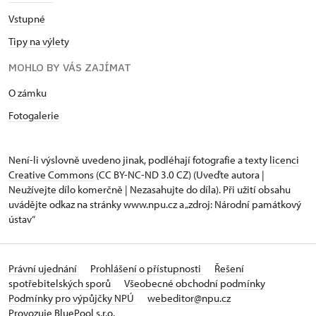
Vstupné
Tipy na výlety
MOHLO BY VÁS ZAJÍMAT
O zámku
Fotogalerie
Není-li výslovně uvedeno jinak, podléhají fotografie a texty
licenci
Creative Commons
(CC BY-NC-ND 3.0 CZ) (Uveďte autora |
Neužívejte dílo komerčně | Nezasahujte do díla). Při užití obsahu
uvádějte odkaz na stránky www.npu.cz a „zdroj: Národní památkový
ústav“
Právní ujednání
Prohlášení o přístupnosti
Řešení
spotřebitelských sporů
Všeobecné obchodní podmínky
Podmínky pro výpůjčky NPÚ
webeditor@npu.cz
Provozuje BluePool s.r.o.