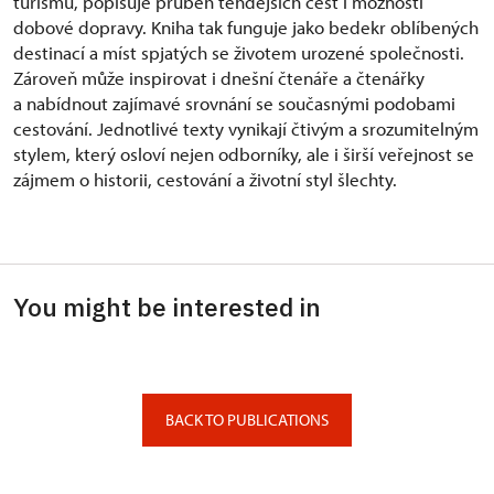
turismu, popisuje průběh tehdejších cest i možnosti
dobové dopravy. Kniha tak funguje jako bedekr oblíbených
destinací a míst spjatých se životem urozené společnosti.
Zároveň může inspirovat i dnešní čtenáře a čtenářky
a nabídnout zajímavé srovnání se současnými podobami
cestování. Jednotlivé texty vynikají čtivým a srozumitelným
stylem, který osloví nejen odborníky, ale i širší veřejnost se
zájmem o historii, cestování a životní styl šlechty.
You might be interested in
BACK TO PUBLICATIONS