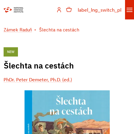
label_lng_switch_pl
Zámek Raduň
Šlechta na cestách
NEW
Šlechta na cestách
PhDr. Peter Demeter, Ph.D. (ed.)