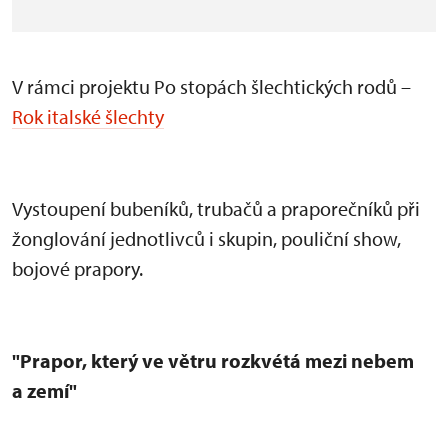
V rámci projektu Po stopách šlechtických rodů –
Rok italské šlechty
Vystoupen
í bubeník
ů, trubačů a praporečn
ík
ů při
žonglov
ání jednotlivc
ů i skupin, pouličn
í show,
bojové prapory.
"Prapor, který ve v
ětru rozkv
étá mezi nebem
a zemí"