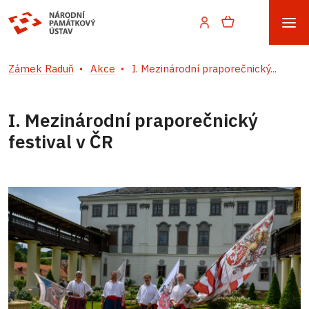
Zámek Raduň
Akce
I. Mezinárodní praporečnický...
I. Mezinárodní praporečnický
festival v ČR