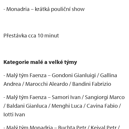
- Monadria – kr
átká pouli
čn
í show
P
řest
ávka cca 10 minut
Kategorie malé a velké týmy
- Malý tým Faenza
– Gondoni Gianluigi / Gallina
Andrea / Marocchi Aleardo / Bandini Fabrizio
- Mal
ý tým Faenza
– Samori Ivan / Sangiorgi Marco
/ Baldani Gianluca / Menghi Luca / Cavina Fabio /
Iotti Ivan
- Mal
ý tým Monadria
– Buchta Petr / Kejval Petr /