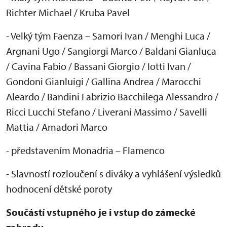
Richter Michael / Kruba Pavel
- Velk
ý tým Faenza
– Samori Ivan / Menghi Luca /
Argnani Ugo / Sangiorgi Marco / Baldani Gianluca
/ Cavina Fabio / Bassani Giorgio / Iotti Ivan /
Gondoni Gianluigi / Gallina Andrea / Marocchi
Aleardo / Bandini Fabrizio Bacchilega Alessandro /
Ricci Lucchi Stefano / Liverani Massimo / Savelli
Mattia / Amadori Marco
- p
ředstaven
ím Monadria
– Flamenco
- Slavnost
í rozlou
čen
í s diváky a vyhlá
šen
í výsledk
ů
hodnocen
í d
ětsk
é poroty
Sou
č
ástí vstupného je i vstup do zámecké