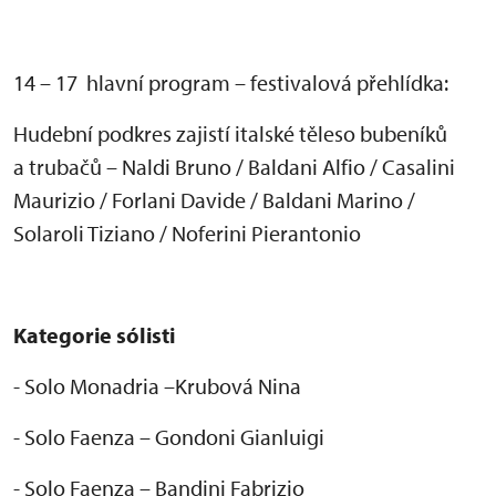
14 – 17 hlavní program – festivalová p
řehl
ídka:
Hudební podkres zajistí italské t
ěleso buben
ík
ů
a trubačů
– Naldi Bruno / Baldani Alfio / Casalini
Maurizio / Forlani Davide / Baldani Marino /
Solaroli Tiziano / Noferini Pierantonio
Kategorie s
ólisti
- Solo Monadria
–Krubov
á Nina
- Solo Faenza
– Gondoni Gianluigi
- Solo Faenza – Bandini Fabrizio