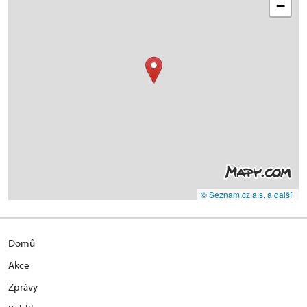
−
© Seznam.cz a.s. a další
Domů
Akce
Zprávy