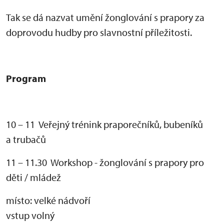
Tak se dá nazvat um
ěn
í
žonglov
ání s prapory za
doprovodu hudby pro slavnostní p
ř
íle
žitosti.
Program
10 – 11 Veřejn
ý trénink prapore
čn
ík
ů, buben
ík
ů
a trubačů
11 – 11.30 Workshop - žonglov
ání s prapory pro
d
ěti / ml
áde
ž
místo:
velk
é nádvo
ř
í
vstup volný