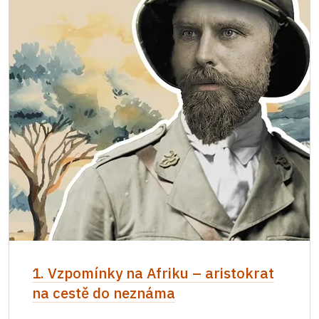
1. Vzpomínky na Afriku – aristokrat
na cestě do neznáma