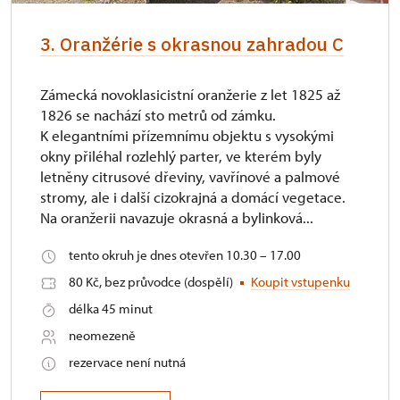
3. Oranžérie s okrasnou zahradou C
Zámecká novoklasicistní oranžerie z let 1825 až
1826 se nachází sto metrů od zámku.
K elegantními přízemnímu objektu s vysokými
okny přiléhal rozlehlý parter, ve kterém byly
letněny citrusové dřeviny, vavřínové a palmové
stromy, ale i další cizokrajná a domácí vegetace.
Na oranžerii navazuje okrasná a bylinková...
tento okruh je dnes otevřen 10.30 – 17.00
80 Kč, bez průvodce (dospělí)
Koupit vstupenku
délka 45 minut
neomezeně
rezervace není nutná