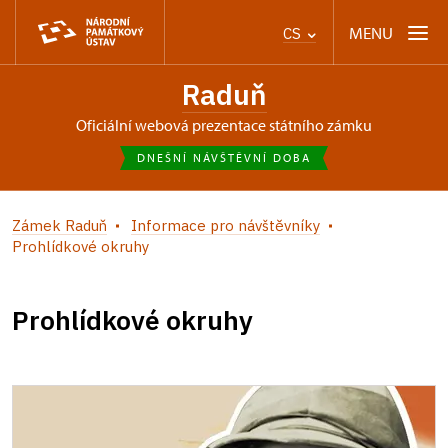
MENU
CS
Raduň
oficiální webová prezentace státního zámku
DNEŠNÍ NÁVŠTĚVNÍ DOBA
Zámek Raduň
Informace pro návštěvníky
Prohlídkové okruhy
Prohlídkové okruhy