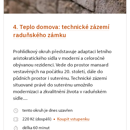
4. Teplo domova: technické zázemí
raduňského zámku
Prohlídkový okruh představuje adaptaci letního
aristokratického sídla v moderní a celoročně
obývanou rezidenci. Vede do prostor mansard
vestavěných na počátku 20. století, dále do
půdních prostor i suterénu. Technické zázemí
situované právě do suterénu umožnilo
modernizaci a zkvalitnění života v raduňském
sídle....
tento okruh je dnes uzavřen
220 Kč (dospělí)
Koupit vstupenku
délka 60 minut