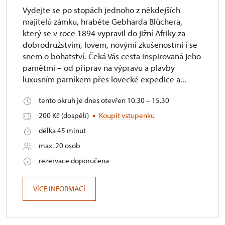
Vydejte se po stopách jednoho z někdejších
majitelů zámku, hraběte Gebharda Blüchera,
který se v roce 1894 vypravil do jižní Afriky za
dobrodružstvím, lovem, novými zkušenostmi i se
snem o bohatství. Čeká Vás cesta inspirovaná jeho
pamětmi – od příprav na výpravu a plavby
luxusním parníkem přes lovecké expedice a...
tento okruh je dnes otevřen 10.30 – 15.30
200 Kč (dospělí)
Koupit vstupenku
délka 45 minut
max. 20 osob
rezervace doporučena
VÍCE INFORMACÍ