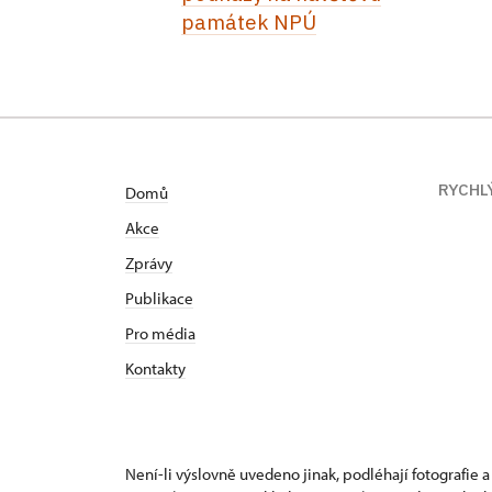
památek NPÚ
RYCHL
Domů
Akce
Zprávy
Publikace
Pro média
Kontakty
Není-li výslovně uvedeno jinak, podléhají fotografie a