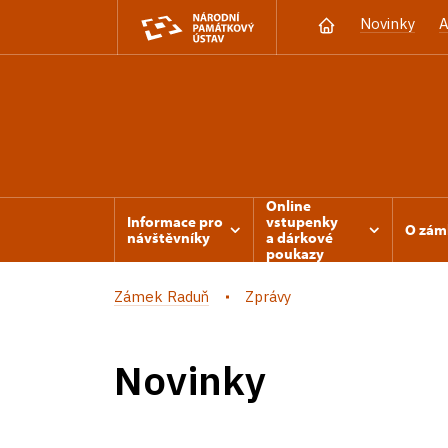
Novinky
A
Online
Informace pro
vstupenky
O zám
návštěvníky
a dárkové
poukazy
Zámek Raduň
Zprávy
Novinky