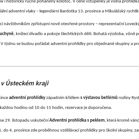
i historický ručně poháněný kolotoč. V ceně vstupenky je volná prohlídka 
lní adventní vlaky – legendární Bardotka 13. prosince a Mikulášský rychlík 
ci návštěvníkům zpřístupní nově otevřené prostory – reprezentační
Lovecký
kuchyně
, knížecí divadlo a pokoje šlechtických dětí. Bohatá výzdoba, vůně 
 V týdnu se budou pořádat adventní prohlídky pro objednané skupiny a pro
v Ústeckém kraji
since
adventní prohlídky
západním křídlem
s výstavou betlémů
rodiny Rys
 každou hodinu od 10 do 15 hodin, rezervace je doporučena.
se 29. listopadu uskuteční
Adventní prohlídka s peklem
, která kromě ván
 1. do 4. prosince zde proběhnou vzdělávací prohlídky pro školní skupiny, 