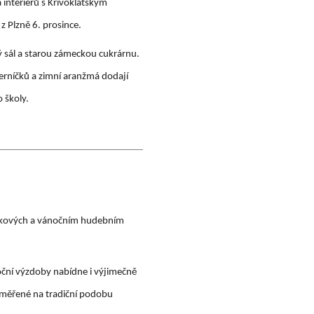
interiérů s Křivoklátským
z Plzně 6. prosince.
 sál
a starou zámeckou cukrárnu.
perníčků a zimní aranžmá dodají
 školy.
kových a vánočním hudebním
oční výzdoby nabídne i výjimečně
zaměřené na tradiční podobu