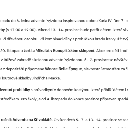
opadu do 6. ledna adventní výzdobu inspirovanou dobou Karla IV. Dne 7. pr
yby
(v 17:00 a 19:00). Víkend 13.–14. prosince bude patřit dětem, které si 
ou či dřevěnou ozdobu. Při kombinaci dílny s prohlídkou hradu lze využít 
 30. listopadu
čerti a Mikuláš v Konopišťském sklepení
. Akce pro děti i ro
ky v Růžové zahradě s krásnou adventní výzdobou. 6.–7. prosince se návšt
a z depozitářů připomene
Vánoce Belle Époque
, slavnostní atmosféru za 
í loutnové skladby Jindřicha Macka.
dventní prohlídky
s průvodkyní v dobovém kostýmu, které přiblíží dětem i 
í střevíčkem. Pro školy je od 4. listopadu do konce prosince připraven spec
 ročník Adventu na Křivoklátě
. O víkendech 6.–7. a 13.–14. prosince se zd