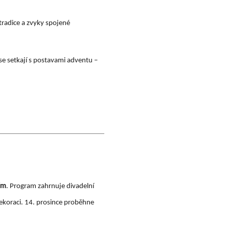
í tradice a zvyky spojené
 se setkají s postavami adventu –
ím
. Program zahrnuje divadelní
ekoraci. 14. prosince proběhne