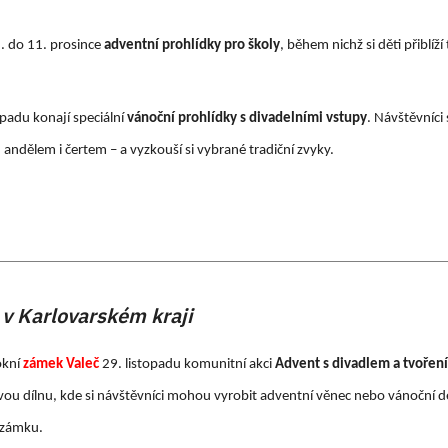
. do 11. prosince
adventní prohlídky pro školy
, během nichž si děti přiblíž
opadu konají speciální
vánoční prohlídky s divadelními vstupy
. Návštěvníci
, andělem i čertem – a vyzkouší si vybrané tradiční zvyky.
v Karlovarském kraji
okní
zámek Valeč
29. listopadu komunitní akci
Advent s divadlem a tvořen
vou dílnu, kde si návštěvníci mohou vyrobit adventní věnec nebo vánoční d
 zámku.