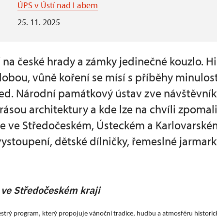
ÚPS v Ústí nad Labem
25. 11. 2025
 na české hrady a zámky jedinečné kouzlo. His
dobou, vůně koření se mísí s příběhy minulos
ed. Národní památkový ústav zve návštěvníky
krásou architektury a kde lze na chvíli zpoma
e ve Středočeském, Ústeckém a Karlovarské
ystoupení, dětské dílničky, řemeslné jarmark
ve Středočeském kraji
strý program, který propojuje vánoční tradice, hudbu a atmosféru historick