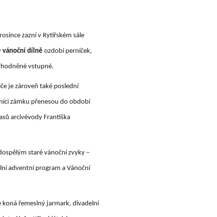
osince zazní v Rytířském sále
v
vánoční dílně
ozdobí perníček,
zvýhodněné vstupné.
diče je zároveň také poslední
ěvníci zámku přenesou do období
časů arcivévody Františka
dospělým staré vánoční zvyky –
iální adventní program a Vánoční
e koná řemeslný jarmark, divadelní