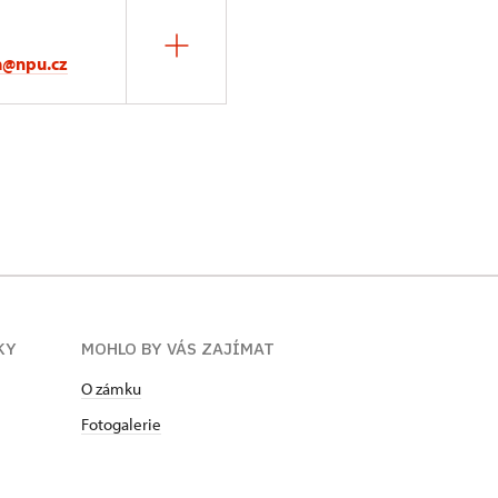
a@npu.cz
KY
MOHLO BY VÁS ZAJÍMAT
O zámku
Fotogalerie