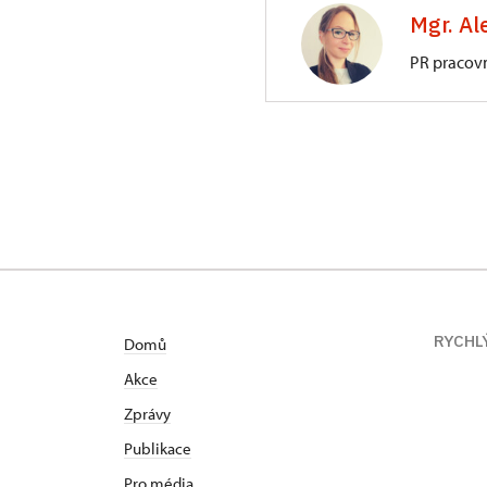
Mgr. Al
PR pracov
ÚPS v Ústí nad 
Podmokelská 1/1
RYCHL
Domů
Akce
Zprávy
Publikace
Pro média