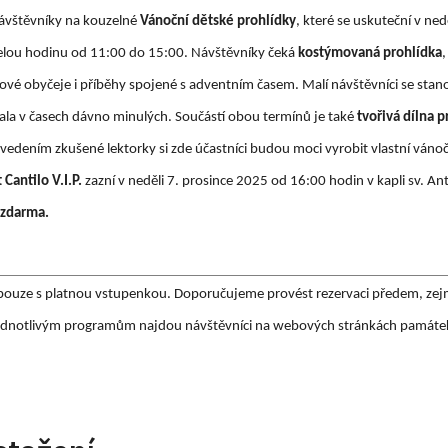
návštěvníky na kouzelné
Vánoční dětské prohlídky
, které se uskuteční v ne
elou hodinu od 11:00 do 15:00. Návštěvníky čeká
kostýmovaná prohlídka
,
idové obyčeje i příběhy spojené s adventním časem. Malí návštěvníci se stano
la v časech dávno minulých. Součástí obou termínů je také
tvořivá dílna p
edením zkušené lektorky si zde účastníci budou moci vyrobit vlastní vánoč
Cantilo V.I.P.
zazní v neděli 7. prosince 2025 od 16:00 hodin v kapli sv. A
 zdarma.
 pouze s platnou vstupenkou. Doporučujeme provést rezervaci předem, ze
 jednotlivým programům najdou návštěvníci na webových stránkách památ