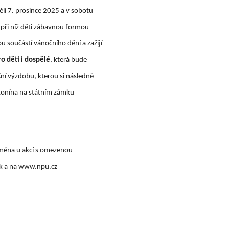
děli 7. prosince 2025 a v sobotu
 při níž děti zábavnou formou
u součástí vánočního dění a zažijí
ro děti i dospělé
, která bude
ní výzdobu, kterou si následně
ntonína na státním zámku
jména u akcí s omezenou
ek a na www.npu.cz