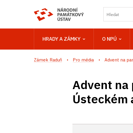
HRADY A ZÁMKY
O NPÚ
Zámek Raduň
Pro média
Advent na pam
Advent na
Ústeckém a