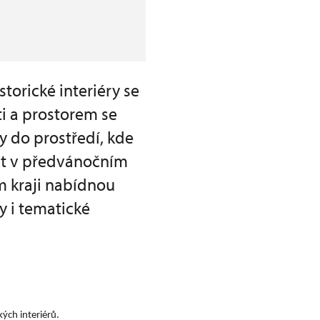
torické interiéry se
ti a prostorem se
 do prostředí, kde
lit v předvánočním
m kraji nabídnou
y i tematické
ých interiérů.