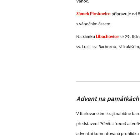
Vánoc.
Zámek Ploskovice
připravuje od 8
s vánočním časem.
Na
zámku
Libochovice
se 29. list
sv. Lucií, sv. Barborou, Mikulášem
Advent na památkách 
V Karlovarském kraji nabídne bar
představení
Příběh stromů
a tvoři
adventní komentovaná prohlídka