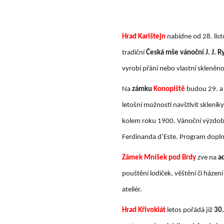
Hrad Karlštejn
nabídne od 28. list
tradiční
Česká mše vánoční J. J. R
vyrobí přání nebo vlastní skleněn
Na
zámku
Konopiště
budou 29. a
letošní možností navštívit sklení
kolem roku 1900. Vánoční výzdob
Ferdinanda d’Este. Program dopln
Zámek Mníšek pod Brdy
zve na
a
pouštění lodiček, věštění či házen
ateliér.
Hrad Křivoklát
letos pořádá již
30.