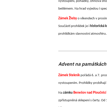
vystoupení, pohádky, ohňová show 
betlémem. Na hrad vyjedou i speciá
Zámek Žleby
o víkendech v prosin
Součástí prohlídek je i
historická 
prohlídkám slavnostní atmosféru.
Advent na památkách 
Zámek Stekník
pořádá 6. a 7. pro
vystoupením. Prohlídky probíhají
Na
zámku
Benešov nad Ploučnicí
zpřístupněná sklepení s čerty. Od