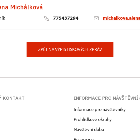
ena Michálková
ník
775437294
michalkova.alen
Labem
5, Ústí nad Labem
ZPĚT NA VÝPIS TISKOVÝCH ZPRÁV
Ý KONTAKT
INFORMACE PRO NÁVŠTĚVNÍ
Informace pro návštěvníky
Prohlídkové okruhy
Návštěvní doba
Rezervace