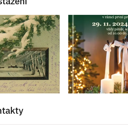
stažení
ntakty