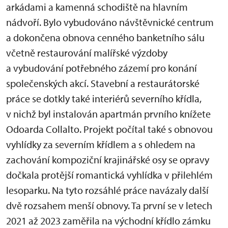
arkádami a kamenná schodiště na hlavním
nádvoří. Bylo vybudováno návštěvnické centrum
a dokončena obnova cenného banketního sálu
včetně restaurování malířské výzdoby
a vybudování potřebného zázemí pro konání
společenských akcí. Stavební a restaurátorské
práce se dotkly také interiérů severního křídla,
v nichž byl instalován apartmán prvního knížete
Odoarda Collalto. Projekt počítal také s obnovou
vyhlídky za severním křídlem a s ohledem na
zachování kompoziční krajinářské osy se opravy
dočkala protější romantická vyhlídka v přilehlém
lesoparku. Na tyto rozsáhlé práce navázaly další
dvě rozsahem menší obnovy. Ta první se v letech
2021 až 2023 zaměřila na východní křídlo zámku