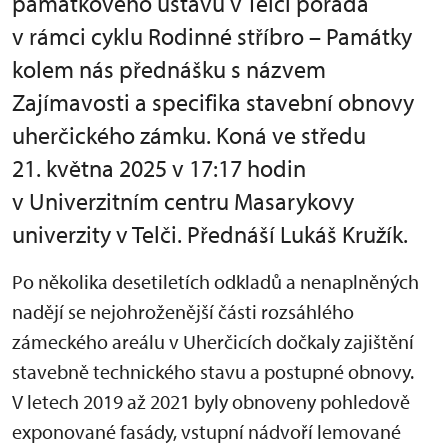
památkového ústavu v Telči pořádá
v rámci cyklu Rodinné stříbro – Památky
kolem nás přednášku s názvem
Zajímavosti a specifika stavební obnovy
uherčického zámku. Koná ve středu
21. května 2025 v 17:17 hodin
v Univerzitním centru Masarykovy
univerzity v Telči. Přednáší Lukáš Kružík.
Po několika desetiletích odkladů a nenaplněných
nadějí se nejohroženější části rozsáhlého
zámeckého areálu v Uherčicích dočkaly zajištění
stavebně technického stavu a postupné obnovy.
V letech 2019 až 2021 byly obnoveny pohledově
exponované fasády, vstupní nádvoří lemované