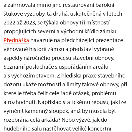
a zahrnovala mimo jiné restaurování barokní
štukové výzdoby, ta druhá, uskutečněná v letech
2022 až 2023, se týkala obnovy tří místností
propojujících severní a východní křídlo zámku.
Přednáška
navazuje na předcházející prezentace
věnované historii zámku a představí vybrané
aspekty náročného procesu stavební obnovy.
Seznámí posluchače s uspořádáním areálu
a s výchozím stavem. Z hlediska praxe stavebního
dozoru ukáže možnosti a limity takové obnovy, při
které je třeba čelit celé řadě otázek, problémů
a rozhodnutí. Například statickému rébusu, jak lze
vyměnit kamenný sloupek, aniž by musela být
rozebrána celá arkáda? Nebo výzvě, jak do
hudebního sálu nastěhovat veliké koncertní