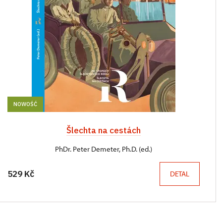
NOWOŚĆ
Šlechta na cestách
PhDr. Peter Demeter, Ph.D. (ed.)
529 Kč
DETAL