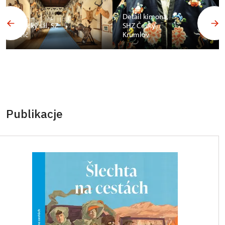
Detail kimona,
Africký sál, SZ
SHZ Český
Telč
Krumlov
Publikacje