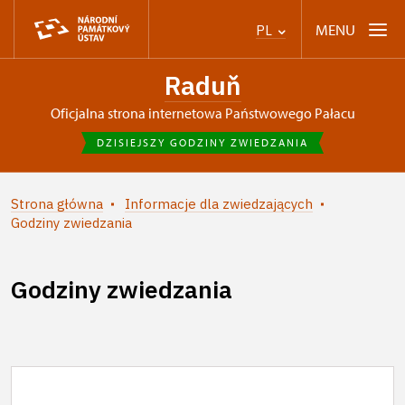
MENU
PL
Raduň
Oficjalna strona internetowa Państwowego Pałacu
DZISIEJSZY GODZINY ZWIEDZANIA
Strona główna
Informacje dla zwiedzających
Godziny zwiedzania
Godziny zwiedzania