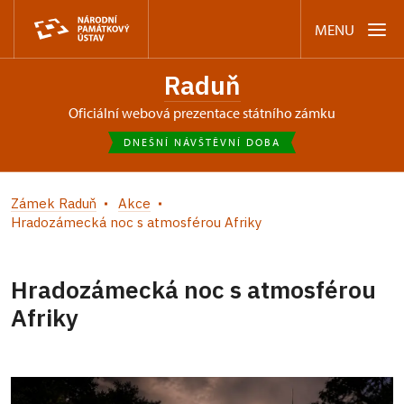
MENU
Raduň
oficiální webová prezentace státního zámku
DNEŠNÍ NÁVŠTĚVNÍ DOBA
Zámek Raduň
Akce
Hradozámecká noc s atmosférou Afriky
Hradozámecká noc s atmosférou
Afriky