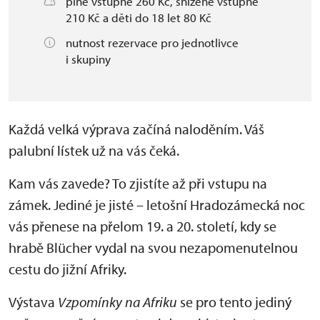
plné vstupné 260 Kč, snížené vstupné
210 Kč a děti do 18 let 80 Kč
nutnost rezervace pro jednotlivce
i skupiny
Každá velká výprava začíná naloděním. Váš
palubní lístek už na vás čeká.
Kam vás zavede? To zjistíte až při vstupu na
zámek. Jediné je jisté – letošní Hradozámecká noc
vás přenese na přelom 19. a 20. století, kdy se
hrabě Blücher vydal na svou nezapomenutelnou
cestu do jižní Afriky.
Výstava
Vzpomínky na Afriku
se pro tento jediný