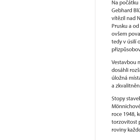
Na počátku 3
Gebhard Blü
vítězil nad
Prusku a od 
ovšem považ
tedy v úsilí
přizpůsobov
Vestavbou m
dosáhli rozš
úložná míst
a zkvalitně
Stopy staveb
Mönnichové 
roce 1948, k
torzovitost
roviny každo