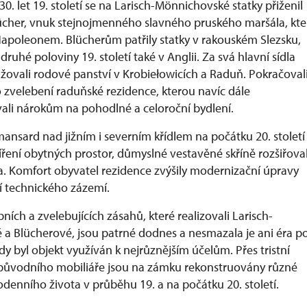
0. let 19. století se na Larisch-Mönnichovské statky přiženil
cher, vnuk stejnojmenného slavného pruského maršála, kte
 Napoleonem. Blücherům patřily statky v rakouském Slezsku,
druhé poloviny 19. století také v Anglii. Za svá hlavní sídla
ovali rodové panství v Krobiełowicích a Raduň. Pokračoval
 o zvelebení raduňské rezidence, kterou navíc dále
ali nárokům na pohodlné a celoroční bydlení.
ansard nad jižním i severním křídlem na počátku 20. století
íření obytných prostor, důmyslné vestavěné skříně rozšiřova
a. Komfort obyvatel rezidence zvýšily modernizační úpravy
ní technického zázemí.
ních a zvelebujících zásahů, které realizovali Larisch-
a Blücherové, jsou patrné dodnes a nesmazala je ani éra p
dy byl objekt využíván k nejrůznějším účelům. Přes tristní
 původního mobiliáře jsou na zámku rekonstruovány různé
denního života v průběhu 19. a na počátku 20. století.