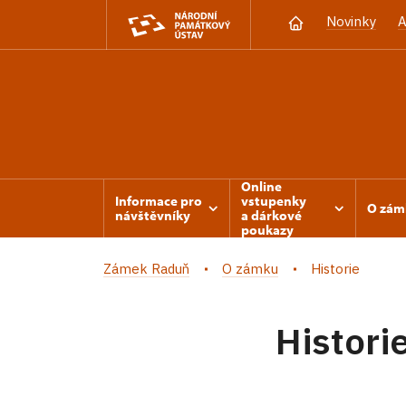
Novinky
A
Online
Informace pro
vstupenky
O zám
návštěvníky
a dárkové
poukazy
Zámek Raduň
O zámku
Historie
Histori