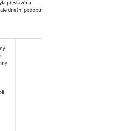
yla přestavěna
, ale dnešní podobu
vný
a
Anny
lí