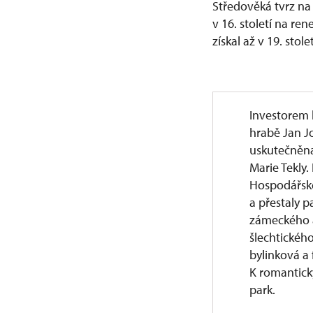
Středověká tvrz na
v 16. století na re
získal až v 19. stolet
Investorem k
hrabě Jan J
uskutečněna
Marie Tekly
Hospodářské
a přestaly 
zámeckého ar
šlechtického
bylinková a
K romantick
park.