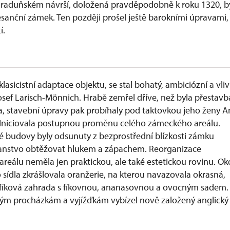
 raduňském návrší, doložená pravděpodobně k roku 1320, b
nesanční zámek. Ten později prošel ještě barokními úpravami
í.
lasicistní adaptace objektu, se stal bohatý, ambiciózní a vli
osef Larisch-Mönnich. Hrabě zemřel dříve, než byla přestavb
, stavební úpravy pak probíhaly pod taktovkou jeho ženy 
. Iniciovala postupnou proměnu celého zámeckého areálu.
 budovy byly odsunuty z bezprostřední blízkosti zámku
panstvo obtěžovat hlukem a zápachem. Reorganizace
eálu neměla jen praktickou, ale také estetickou rovinu. Oko
 sídla zkrášlovala oranžerie, na kterou navazovala okrasná,
 fíková zahrada s fíkovnou, ananasovnou a ovocným sadem.
ým procházkám a vyjížďkám vybízel nově založený anglický