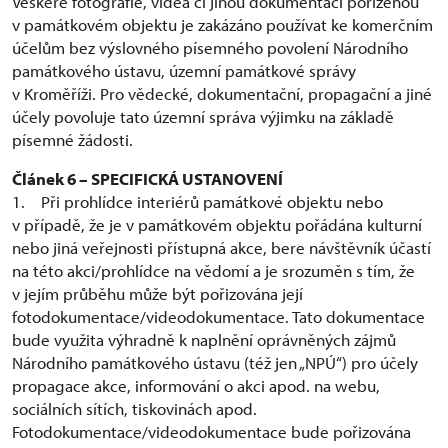
Veškeré fotografie, videa či jinou dokumentaci pořízenou
v památkovém objektu je zakázáno používat ke komerčním
účelům bez výslovného písemného povolení Národního
památkového ústavu, územní památkové správy
v Kroměříži. Pro vědecké, dokumentační, propagační a jiné
účely povoluje tato územní správa výjimku na základě
písemné žádosti.
Článek 6 – SPECIFICKÁ USTANOVENÍ
1. Při prohlídce interiérů památkové objektu nebo
v případě, že je v památkovém objektu pořádána kulturní
nebo jiná veřejnosti přístupná akce, bere návštěvník účastí
na této akci/prohlídce na vědomí a je srozuměn s tím, že
v jejím průběhu může být pořizována její
fotodokumentace/videodokumentace. Tato dokumentace
bude využita výhradně k naplnění oprávněných zájmů
Národního památkového ústavu (též jen „NPÚ“) pro účely
propagace akce, informování o akci apod. na webu,
sociálních sítích, tiskovinách apod.
Fotodokumentace/videodokumentace bude pořizována