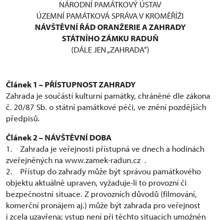
NÁRODNÍ PAMÁTKOVÝ ÚSTAV
ÚZEMNÍ PAMÁTKOVÁ SPRÁVA V KROMĚŘÍŽI
NÁVŠTĚVNÍ ŘÁD ORANŽERIE A ZAHRADY
STÁTNÍHO ZÁMKU RADUŇ
(DÁLE JEN „ZAHRADA“)
Článek 1 – PŘÍSTUPNOST ZAHRADY
Zahrada je součástí kulturní památky, chráněné dle zákona
č. 20/87 Sb. o státní památkové péči, ve znění pozdějších
předpisů.
Článek 2 – NÁVŠTĚVNÍ DOBA
1. Zahrada je veřejnosti přístupná ve dnech a hodinách
zveřejněných na www.zamek-radun.cz .
2. Přístup do zahrady může být správou památkového
objektu aktuálně upraven, vyžaduje-li to provozní či
bezpečnostní situace. Z provozních důvodů (filmování,
komerční pronájem aj.) může být zahrada pro veřejnost
i zcela uzavřena; vstup není při těchto situacích umožněn