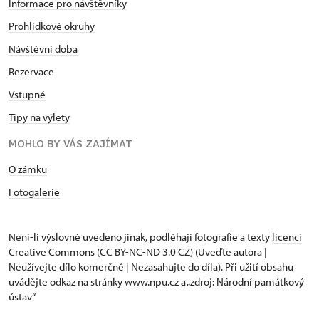
Informace pro návštěvníky
Prohlídkové okruhy
Návštěvní doba
Rezervace
Vstupné
Tipy na výlety
MOHLO BY VÁS ZAJÍMAT
O zámku
Fotogalerie
Není-li výslovně uvedeno jinak, podléhají fotografie a texty
licenci
Creative Commons
(CC BY-NC-ND 3.0 CZ) (Uveďte autora |
Neužívejte dílo komerčně | Nezasahujte do díla). Při užití obsahu
uvádějte odkaz na stránky www.npu.cz a „zdroj: Národní památkový
ústav“