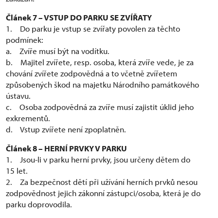
Článek 7 – VSTUP DO PARKU SE ZVÍŘATY
1. Do parku je vstup se zvířaty povolen za těchto
podmínek:
a. Zvíře musí být na vodítku.
b. Majitel zvířete, resp. osoba, která zvíře vede, je za
chování zvířete zodpovědná a to včetně zvířetem
způsobených škod na majetku Národního památkového
ústavu.
c. Osoba zodpovědná za zvíře musí zajistit úklid jeho
exkrementů.
d. Vstup zvířete není zpoplatněn.
Článek 8 – HERNÍ PRVKY V PARKU
1. Jsou-li v parku herní prvky, jsou určeny dětem do
15 let.
2. Za bezpečnost dětí při užívání herních prvků nesou
zodpovědnost jejich zákonní zástupci/osoba, která je do
parku doprovodila.