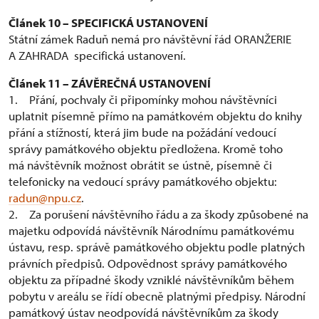
Článek 10 – SPECIFICKÁ USTANOVENÍ
Státní zámek Raduň nemá pro návštěvní řád ORANŽERIE
A ZAHRADA specifická ustanovení.
Článek 11 – ZÁVĚREČNÁ USTANOVENÍ
1. Přání, pochvaly či připomínky mohou návštěvníci
uplatnit písemně přímo na památkovém objektu do knihy
přání a stížností, která jim bude na požádání vedoucí
správy památkového objektu předložena. Kromě toho
má návštěvník možnost obrátit se ústně, písemně či
telefonicky na vedoucí správy památkového objektu:
radun@npu.cz
.
2. Za porušení návštěvního řádu a za škody způsobené na
majetku odpovídá návštěvník Národnímu památkovému
ústavu, resp. správě památkového objektu podle platných
právních předpisů. Odpovědnost správy památkového
objektu za případné škody vzniklé návštěvníkům během
pobytu v areálu se řídí obecně platnými předpisy. Národní
památkový ústav neodpovídá návštěvníkům za škody