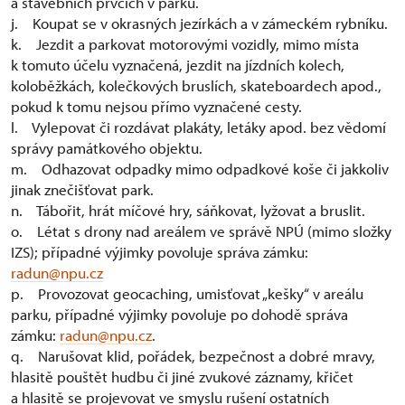
a stavebních prvcích v parku.
j. Koupat se v okrasných jezírkách a v zámeckém rybníku.
k. Jezdit a parkovat motorovými vozidly, mimo místa
k tomuto účelu vyznačená, jezdit na jízdních kolech,
koloběžkách, kolečkových bruslích, skateboardech apod.,
pokud k tomu nejsou přímo vyznačené cesty.
l. Vylepovat či rozdávat plakáty, letáky apod. bez vědomí
správy památkového objektu.
m. Odhazovat odpadky mimo odpadkové koše či jakkoliv
jinak znečišťovat park.
n. Tábořit, hrát míčové hry, sáňkovat, lyžovat a bruslit.
o. Létat s drony nad areálem ve správě NPÚ (mimo složky
IZS); případné výjimky povoluje správa zámku:
radun@npu.cz
p. Provozovat geocaching, umisťovat „kešky“ v areálu
parku, případné výjimky povoluje po dohodě správa
zámku:
radun@npu.cz
.
q. Narušovat klid, pořádek, bezpečnost a dobré mravy,
hlasitě pouštět hudbu či jiné zvukové záznamy, křičet
a hlasitě se projevovat ve smyslu rušení ostatních