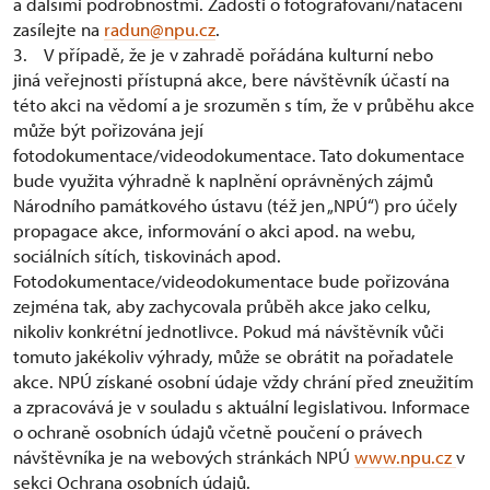
a dalšími podrobnostmi. Žádosti o fotografování/natáčení
zasílejte na
radun@npu.cz
.
3. V případě, že je v zahradě pořádána kulturní nebo
jiná veřejnosti přístupná akce, bere návštěvník účastí na
této akci na vědomí a je srozuměn s tím, že v průběhu akce
může být pořizována její
fotodokumentace/videodokumentace. Tato dokumentace
bude využita výhradně k naplnění oprávněných zájmů
Národního památkového ústavu (též jen „NPÚ“) pro účely
propagace akce, informování o akci apod. na webu,
sociálních sítích, tiskovinách apod.
Fotodokumentace/videodokumentace bude pořizována
zejména tak, aby zachycovala průběh akce jako celku,
nikoliv konkrétní jednotlivce. Pokud má návštěvník vůči
tomuto jakékoliv výhrady, může se obrátit na pořadatele
akce. NPÚ získané osobní údaje vždy chrání před zneužitím
a zpracovává je v souladu s aktuální legislativou. Informace
o ochraně osobních údajů včetně poučení o právech
návštěvníka je na webových stránkách NPÚ
www.npu.cz
v
sekci Ochrana osobních údajů.