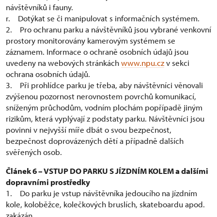
návštěvníků i fauny.
r. Dotýkat se či manipulovat s informačních systémem.
2. Pro ochranu parku a návštěvníků jsou vybrané venkovní
prostory monitorovány kamerovým systémem se
záznamem. Informace o ochraně osobních údajů jsou
uvedeny na webových stránkách
www.npu.cz
v sekci
ochrana osobních údajů.
3. Při prohlídce parku je třeba, aby návštěvníci věnovali
zvýšenou pozornost nerovnostem povrchů komunikací,
sníženým průchodům, vodním plochám popřípadě jiným
rizikům, která vyplývají z podstaty parku. Návštěvníci jsou
povinni v nejvyšší míře dbát o svou bezpečnost,
bezpečnost doprovázených dětí a případně dalších
svěřených osob.
Článek 6 – VSTUP DO PARKU S JÍZDNÍM KOLEM a dalšími
dopravními prostředky
1. Do parku je vstup návštěvníka jedoucího na jízdním
kole, koloběžce, kolečkových bruslích, skateboardu apod.
zakázán.