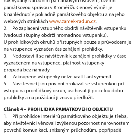
rok vydaný Národním památkovým ústavem, územní
památkovou správou v Kroměříži. Cenový výměr je
k nahlédnutí v pokladně památkového objektu a na jeho
webových stránkách
www.zamek-radun.cz
.
2. Po zaplacení vstupného obdrží návštěvník vstupenku
(vedoucí skupiny obdrží hromadnou vstupenku).
U prohlídkových okruhů přístupných pouze s průvodcem je
na vstupence vyznačen čas zahájení prohlídky.
3. Nedostaví-li se návštěvník k zahájení prohlídky v čase
vyznačeném na vstupence, platnost vstupenky
propadá bez náhrady.
4. Zakoupené vstupenky nelze vrátit ani vyměnit.
5. Návštěvníci jsou povinni prokázat se vstupenkou při
vstupu na prohlídkový okruh, uschovat ji po celou dobu
prohlídky a na požádání ji znovu předložit.
Článek 4 – PROHLÍDKA PAMÁTKOVÉHO OBJEKTU
1. Při prohlídce interiérů památkového objektu je třeba,
aby návštěvníci věnovali zvýšenou pozornost nerovnostem
povrchů komunikací, sníženým průchodům, popřípadě