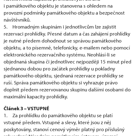
i památkového objektu je stanovena s ohledem na
provozní podmínky památkového objektu a bezpečnost
návštěvníků.
5. Hromadným skupinám i jednotlivcům lze zajistit
rezervaci prohlídky. Přesné datum a čas zahájení prohlídky
je nutné předem dohodnout se správou památkového
objektu, a to písemně, telefonicky, e-mailem nebo pomocí
elektronického rezervačního systému. Neohlásí-li se
objednaná skupina či jednotlivec nejpozději 15 minut před
sjednanou dobou pro začátek prohlídky u pokladny
památkového objektu, sjednaná rezervace prohlídky se
ruší. Správa památkového objektu si vyhrazuje právo
doplnit předem rezervovanou skupinu dalšími osobami do
maximální kapacity prohlídky.
Článek 3 – VSTUPNÉ
1. Za prohlídku do památkového objektu se platí
vstupné předem. Vstupné a slevy, které jsou z něj
poskytovány, stanoví cenový výměr platný pro příslušný