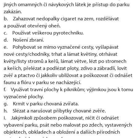
jiných omamných či návykových látek je přístup do parku
zakázán.
b. Zahazovat nedopalky cigaret na zem, rozdělávat
a používat otevřený oheň.
c. Používat veškerou pyrotechniku.
d. Nošení zbraní.
e. Pohybovat se mimo vyznačené cesty, vyšlapávat
nové cesty/chodníky, trhat a lámat květiny, otrhávat
květy/listy stromů a keřů, lámat větve, lézt po stromech
a keřích, přelézat a podlézat ploty, zdivo a zábradlí, lovit
zvěř a ptactvo či jakkoliv ubližovat a poškozovat či odnášet
faunu a flóru v parku se nacházející.
f. Využívat travní plochy k piknikům; výjimkou jsou k tomu
vyznačené plochy.
g. Krmit v parku chovaná zvířata.
h. Slézat a narušovat příbytky chované zvěře.
i. Jakýmkoli způsobem poškozovat, ničit či odnášet
vybavení parku, psát nebo malovat po zdech, vystavených
objektech, obkladech a obložení a dalších přírodních