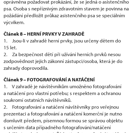
oprávněna požadovat prokázání, že se jedná o asistenčního
psa. Osoba s nepříznivým zdravotním stavem je povinna na
požádání předložit průkaz asistenčního psa se speciálním
výcvikem.
Článek 8 – HERNÍ PRVKY V ZAHRADĚ
1. Jsou-li v zahradě herní prvky, jsou určeny dětem do
15 let.
2. Za bezpečnost dětí při užívání herních prvků nesou
zodpovědnost jejich zákonní zástupci/osoba, která je do
zahrady doprovodila.
Článek 9 – FOTOGRAFOVÁNÍ A NATÁČENÍ
1. V zahradě je návštěvníkům umožněno fotografování
a natáčení pro vlastní potřebu; s respektem a ochranou
soukromí ostatních návštěvníků.
2. Fotografování a natáčení návštěvníky pro veřejnou
prezentaci a fotografování a natáčení komerční je nutno
domluvit předem, písemnou formou se správou objektu
s určením data případného fotografování/natáčení