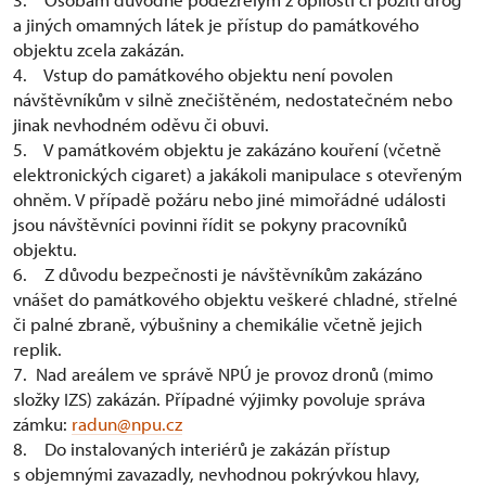
a jiných omamných látek je přístup do památkového
objektu zcela zakázán.
4. Vstup do památkového objektu není povolen
návštěvníkům v silně znečištěném, nedostatečném nebo
jinak nevhodném oděvu či obuvi.
5. V památkovém objektu je zakázáno kouření (včetně
elektronických cigaret) a jakákoli manipulace s otevřeným
ohněm. V případě požáru nebo jiné mimořádné události
jsou návštěvníci povinni řídit se pokyny pracovníků
objektu.
6. Z důvodu bezpečnosti je návštěvníkům zakázáno
vnášet do památkového objektu veškeré chladné, střelné
či palné zbraně, výbušniny a chemikálie včetně jejich
replik.
7. Nad areálem ve správě NPÚ je provoz dronů (mimo
složky IZS) zakázán. Případné výjimky povoluje správa
zámku:
radun@npu.cz
8. Do instalovaných interiérů je zakázán přístup
s objemnými zavazadly, nevhodnou pokrývkou hlavy,