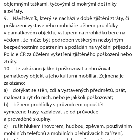
objemnými taškami, tyčovými či mokrými deštníky
a zvířaty.
9. Návštěvník, který se nachází v době zjištění ztráty, či
poškození vystaveného mobiliáře během prohlídky
v památkovém objektu, vstupem na prohlídku bere na
vědomí, že může být podroben veškerým nezbytným
bezpečnostním opatřením a požádán na vyčkání příjezdu
Policie ČR za účelem vyšetření zjištěného poškození nebo
ztráty.
10. Je zakázáno jakkoli poškozovat a ohrožovat
památkový objekt a jeho kulturní mobiliář. Zejména je
zakázáno:
a) dotýkat se stěn, zdí a vystavených předmětů, psát,
malovat a rýt do nich, nebo je jakkoli poškozovat;
b) během prohlídky s průvodcem opouštět
vymezené trasy, vzdalovat se od průvodce
a prováděné skupiny;
c) rušit hlukem (hovorem, hudbou, zpěvem, používáním
mobilních telefonů a mobilních přehrávacích zařízení,