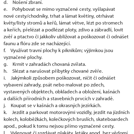
d. Nošení zbraní.
e. Pohybovat se mimo vyznačené cesty, vyšlapávat
nové cesty/chodníky, trhat a lámat květiny, otrhávat
květy/listy stromů a keřů, lámat větve, lézt po stromech
a keřích, přelézat a podlézat ploty, zdivo a zábradlí, lovit
zvěř a ptactvo či jakkoliv ubližovat a poškozovat či odnášet
faunu a flóru zde se nacházející.
f. Využívat travní plochy k piknikům; výjimkou jsou
vyznačené plochy.
g. Krmit v zahradách chovaná zvířata.
h. Slézat a narušovat příbytky chované zvěře.
i. Jakýmkoli způsobem poškozovat, ničit či odnášet
vybavení zahrady, psát nebo malovat po zdech,
vystavených objektech, obkladech a obložení, kašnách
a dalších přírodních a stavebních prvcích v zahradě.
j. Koupat se v kašnách a okrasných jezírkách.
k. Jezdit a parkovat motorovými vozidly, jezdit na jízdních
kolech, koloběžkách, kolečkových bruslích, skateboardech
apod., pokud k tomu nejsou přímo vyznačené cesty.
l. Vylepovat či rozdávat plakáty, letáky apod. bez vědomí