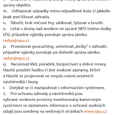
správy objektu.
m. Odhazovat odpadky mimo odpadkové koše či jakkoliv
jinak znečišťovat zahradu.
n. Tábořit, hrát míčové hry, sáňkovat, lyžovat a bruslit.
o. Létat s drony nad areálem ve správě NPÚ (mimo složky
IZS); případné výjimky povoluje správa zámku:
radun@npu.cz
p. Provozovat geocaching, umisťovat „kešky“ v zahradě,
případné výjimky povoluje po dohodě správa zámku:.
radun@npu.cz
q. Narušovat klid, pořádek, bezpečnost a dobré mravy,
hlasitě pouštět hudbu či jiné zvukové záznamy, křičet
a hlasitě se projevovat ve smyslu rušení ostatních
návštěvníků i fauny.
r. Dotýkat se či manipulovat s informačním systémem.
2. Pro ochranu zahrady a návštěvníků jsou
vybrané venkovní prostory monitorovány kamerovým
systémem se záznamem. Informace o ochraně osobních
údajů jsou uvedeny na webových stránkách
www.npu.cz