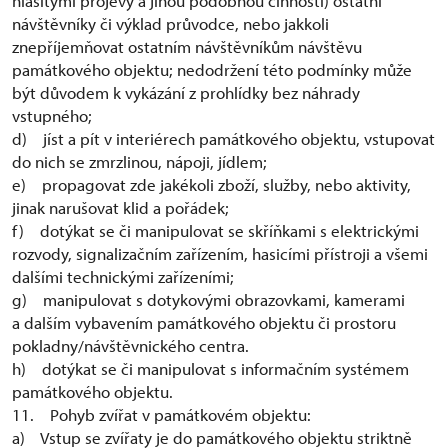
hlasitými projevy a jinou podobnou činností) ostatní
návštěvníky či výklad průvodce, nebo jakkoli
znepříjemňovat ostatním návštěvníkům návštěvu
památkového objektu; nedodržení této podmínky může
být důvodem k vykázání z prohlídky bez náhrady
vstupného;
d) jíst a pít v interiérech památkového objektu, vstupovat
do nich se zmrzlinou, nápoji, jídlem;
e) propagovat zde jakékoli zboží, služby, nebo aktivity,
jinak narušovat klid a pořádek;
f) dotýkat se či manipulovat se skříňkami s elektrickými
rozvody, signalizačním zařízením, hasicími přístroji a všemi
dalšími technickými zařízeními;
g) manipulovat s dotykovými obrazovkami, kamerami
a dalším vybavením památkového objektu či prostoru
pokladny/návštěvnického centra.
h) dotýkat se či manipulovat s informačním systémem
památkového objektu.
11. Pohyb zvířat v památkovém objektu:
a) Vstup se zvířaty je do památkového objektu striktně