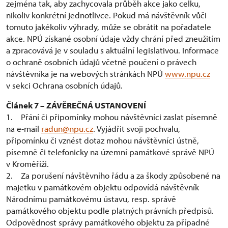
zejména tak, aby zachycovala průběh akce jako celku,
nikoliv konkrétní jednotlivce. Pokud má návštěvník vůči
tomuto jakékoliv výhrady, může se obrátit na pořadatele
akce. NPÚ získané osobní údaje vždy chrání před zneužitím
a zpracovává je v souladu s aktuální legislativou. Informace
o ochraně osobních údajů včetně poučení o právech
návštěvníka je na webových stránkách NPÚ
www.npu.cz
v sekci Ochrana osobních údajů.
Článek 7 – ZÁVĚREČNÁ USTANOVENÍ
1. Přání či připomínky mohou návštěvníci zaslat písemně
na e-mail
radun@npu.cz
. Vyjádřit svoji pochvalu,
připomínku či vznést dotaz mohou návštěvníci ústně,
písemně či telefonicky na územní památkové správě NPÚ
v Kroměříži.
2. Za porušení návštěvního řádu a za škody způsobené na
majetku v památkovém objektu odpovídá návštěvník
Národnímu památkovému ústavu, resp. správě
památkového objektu podle platných právních předpisů.
Odpovědnost správy památkového objektu za případné