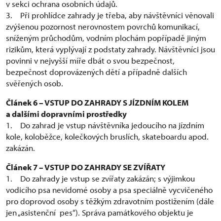
v sekci ochrana osobních údajů.
3. Při prohlídce zahrady je třeba, aby návštěvníci věnovali
zvýšenou pozornost nerovnostem povrchů komunikací,
sníženým průchodům, vodním plochám popřípadě jiným
rizikům, která vyplývají z podstaty zahrady. Návštěvníci jsou
povinni v nejvyšší míře dbát o svou bezpečnost,
bezpečnost doprovázených dětí a případně dalších
svěřených osob.
Článek 6 – VSTUP DO ZAHRADY S JÍZDNÍM KOLEM
a dalšími dopravními prostředky
1. Do zahrad je vstup návštěvníka jedoucího na jízdním
kole, koloběžce, kolečkových bruslích, skateboardu apod.
zakázán.
Článek 7 – VSTUP DO ZAHRADY SE ZVÍŘATY
1. Do zahrady je vstup se zvířaty zakázán; s výjimkou
vodicího psa nevidomé osoby a psa speciálně vycvičeného
pro doprovod osoby s těžkým zdravotním postižením (dále
jen „asistenční pes“). Správa památkového objektu je