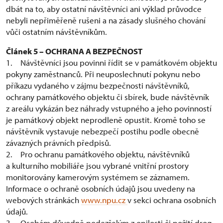
dbát na to, aby ostatní návštěvníci ani výklad průvodce
nebyli nepřiměřeně rušeni a na zásady slušného chování
vůči ostatním návštěvníkům.
Článek 5 – OCHRANA A BEZPEČNOST
1. Návštěvníci jsou povinni řídit se v památkovém objektu
pokyny zaměstnanců. Při neuposlechnutí pokynu nebo
příkazu vydaného v zájmu bezpečnosti návštěvníků,
ochrany památkového objektu či sbírek, bude návštěvník
z areálu vykázán bez náhrady vstupného a jeho povinností
je památkový objekt neprodleně opustit. Kromě toho se
návštěvník vystavuje nebezpečí postihu podle obecně
závazných právních předpisů.
2. Pro ochranu památkového objektu, návštěvníků
a kulturního mobiliáře jsou vybrané vnitřní prostory
monitorovány kamerovým systémem se záznamem.
Informace o ochraně osobních údajů jsou uvedeny na
webových stránkách
www.npu.cz
v sekci ochrana osobních
údajů.
3. Osobám důvodně podezřelým z opilosti či požití drog