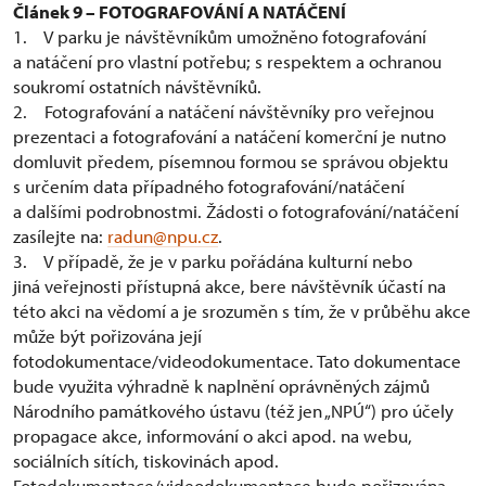
Článek 9 – FOTOGRAFOVÁNÍ A NATÁČENÍ
1. V parku je návštěvníkům umožněno fotografování
a natáčení pro vlastní potřebu; s respektem a ochranou
soukromí ostatních návštěvníků.
2. Fotografování a natáčení návštěvníky pro veřejnou
prezentaci a fotografování a natáčení komerční je nutno
domluvit předem, písemnou formou se správou objektu
s určením data případného fotografování/natáčení
a dalšími podrobnostmi. Žádosti o fotografování/natáčení
zasílejte na:
radun@npu.cz
.
3. V případě, že je v parku pořádána kulturní nebo
jiná veřejnosti přístupná akce, bere návštěvník účastí na
této akci na vědomí a je srozuměn s tím, že v průběhu akce
může být pořizována její
fotodokumentace/videodokumentace. Tato dokumentace
bude využita výhradně k naplnění oprávněných zájmů
Národního památkového ústavu (též jen „NPÚ“) pro účely
propagace akce, informování o akci apod. na webu,
sociálních sítích, tiskovinách apod.
Fotodokumentace/videodokumentace bude pořizována