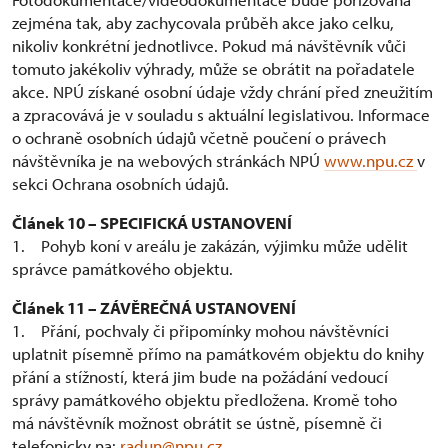
zejména tak, aby zachycovala průběh akce jako celku,
nikoliv konkrétní jednotlivce. Pokud má návštěvník vůči
tomuto jakékoliv výhrady, může se obrátit na pořadatele
akce. NPÚ získané osobní údaje vždy chrání před zneužitím
a zpracovává je v souladu s aktuální legislativou. Informace
o ochraně osobních údajů včetně poučení o právech
návštěvníka je na webových stránkách NPÚ
www.npu.cz
v
sekci Ochrana osobních údajů.
Článek 10 – SPECIFICKÁ USTANOVENÍ
1. Pohyb koní v areálu je zakázán, výjimku může udělit
správce památkového objektu.
Článek 11 – ZÁVĚREČNÁ USTANOVENÍ
1. Přání, pochvaly či připomínky mohou návštěvníci
uplatnit písemně přímo na památkovém objektu do knihy
přání a stížností, která jim bude na požádání vedoucí
správy památkového objektu předložena. Kromě toho
má návštěvník možnost obrátit se ústně, písemně či
telefonicky na:
radun@npu.cz
.