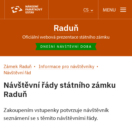
MENU
CS
Raduň
oficiální webová prezentace státního zámku
DNEŠNÍ NÁVŠTĚVNÍ DOBA
Zámek Raduň
Informace pro návštěvníky
Návštěvní řád
Návštěvní řády státního zámku
Raduň
Zakoupením vstupenky potvrzuje návštěvník
seznámení se s těmito návštěvními řády.