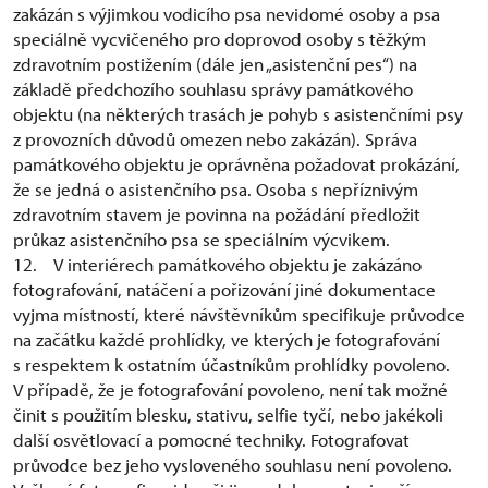
zakázán s výjimkou vodicího psa nevidomé osoby a psa
speciálně vycvičeného pro doprovod osoby s těžkým
zdravotním postižením (dále jen „asistenční pes“) na
základě předchozího souhlasu správy památkového
objektu (na některých trasách je pohyb s asistenčními psy
z provozních důvodů omezen nebo zakázán). Správa
památkového objektu je oprávněna požadovat prokázání,
že se jedná o asistenčního psa. Osoba s nepříznivým
zdravotním stavem je povinna na požádání předložit
průkaz asistenčního psa se speciálním výcvikem.
12. V interiérech památkového objektu je zakázáno
fotografování, natáčení a pořizování jiné dokumentace
vyjma místností, které návštěvníkům specifikuje průvodce
na začátku každé prohlídky, ve kterých je fotografování
s respektem k ostatním účastníkům prohlídky povoleno.
V případě, že je fotografování povoleno, není tak možné
činit s použitím blesku, stativu, selfie tyčí, nebo jakékoli
další osvětlovací a pomocné techniky. Fotografovat
průvodce bez jeho vysloveného souhlasu není povoleno.