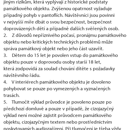
jiným rizikům, která vyplývají z historické podstaty
památkového objektu. Zvýšenou opatrnost vyžaduje
případný pohyb v pantoflích. Návštěvníci jsou povinni
v nejvyšší míře dbát o svou bezpečnost, bezpečnost
doprovázených dětí a případně dalších svěřených osob.
2. Z důvodů nepříznivého počasí, pronájmu památkového
objektu nebo kritických technických problémů může
správa památkový objekt nebo jeho část uzavřít.
3. Dětem do 15 let je povolen vstup do památkového
objektu pouze v doprovodu osoby starší 18 let,
která zodpovídá za soulad chování dítěte s požadavky
návštěvního řádu.
4. V interiérech památkového objektu je dovoleno
pohybovat se pouze po vymezených a vyznačených
trasách.
5. Tlumočit výklad průvodce je povoleno pouze po
předchozí domluvě a pouze v případě, že cizojazyčný
výklad není možné zajistit průvodcem památkového
objektu, cizojazyčným textem nebo prostřednictvím
poskytovaných audiozařízení. Při tlumočení je třeba vždy