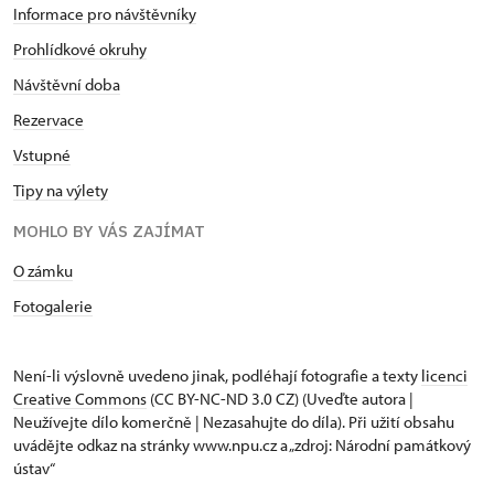
Informace pro návštěvníky
Prohlídkové okruhy
Návštěvní doba
Rezervace
Vstupné
Tipy na výlety
MOHLO BY VÁS ZAJÍMAT
O zámku
Fotogalerie
Není-li výslovně uvedeno jinak, podléhají fotografie a texty
licenci
Creative Commons
(CC BY-NC-ND 3.0 CZ) (Uveďte autora |
Neužívejte dílo komerčně | Nezasahujte do díla). Při užití obsahu
uvádějte odkaz na stránky www.npu.cz a „zdroj: Národní památkový
ústav“