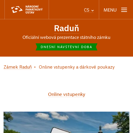
MENU
CS
Raduň
oficiální webová prezentace státního zámku
DNEŠNÍ NÁVŠTĚVNÍ DOBA
Zámek Raduň
Online vstupenky a dárkové poukazy
Online vstupenky