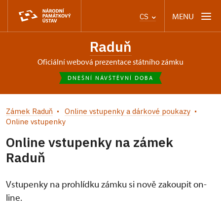
MENU
CS
Raduň
oficiální webová prezentace státního zámku
DNEŠNÍ NÁVŠTĚVNÍ DOBA
Zámek Raduň
Online vstupenky a dárkové poukazy
Online vstupenky
Online vstupenky na zámek
Raduň
Vstupenky na prohlídku zámku si nově zakoupit on-
line.