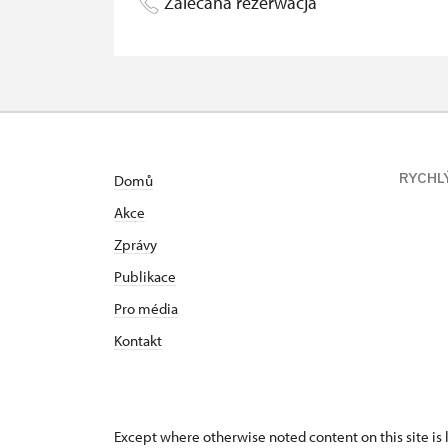
Zalecana rezerwacja
RYCHL
Domů
Akce
Zprávy
Publikace
Pro média
Kontakt
Except where otherwise noted content on this site i