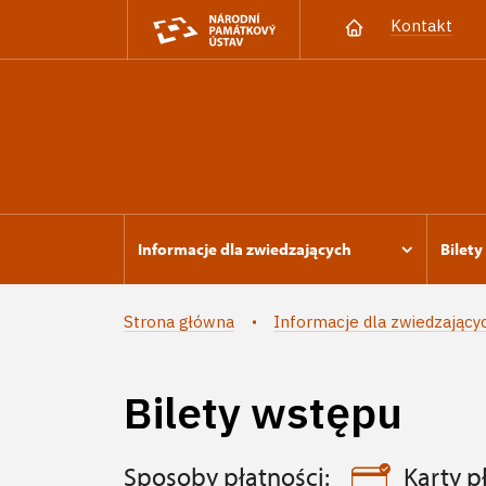
Kontakt
Informacje dla zwiedzających
Bilety
Strona główna
Informacje dla zwiedzający
Bilety wstępu
Sposoby płatności:
Karty p