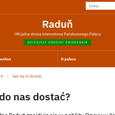
Raduň
Oficjalna strona internetowa Państwowego Pałacu
DZISIEJSZY GODZINY ZWIEDZANIA
 online
O pałacu
ch
Jak się tu dostać
 do nas dostać?