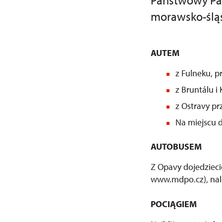
Państwowy Pał
morawsko-ślą
AUTEM
z Fulneku, p
z Bruntálu 
z Ostravy p
Na miejscu d
AUTOBUSEM
Z Opavy dojedzieci
www.mdpo.cz), nale
POCIĄGIEM