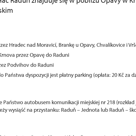
ac Raduň znajduje się w pobliżu Opavy w Kr
skim
rzez Hradec nad Moravicí, Brankę u Opavy, Chvalíkovice i Vr
i Krnova przez Opavę do Raduni
rzez Podvihov do Raduni
o Państwa dyspozycji jest płatny parking (opłata: 20 Kč za dz
e Państwo autobusem komunikacji miejskiej nr 218 (rozkład 
ży wysiąść na przystanku: Raduň – Jednota lub Raduň – ško