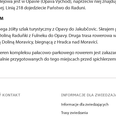
olejowa jest w Opavie (Opava Východ), naprzeciw niej znajdu
ej. Linią 218 dojedziecie Państwo do Raduni.
EM
ega żółty szlak turystyczny z Opavy do Jakubčovic. Skrajem
oliną Raduňki z Fulneku do Opavy. Druga trasa rowerowa w
żką Doliną Moravicy, biegnącą z Hradca nad Moravicí.
teren kompleksu pałacowo-parkowego rowerem jest zakazan
alnie przygotowanych do tego miejscach przed spichlerzem 
Ý KONTAKT
INFORMACJE DLA ZWIEDZAJ
Informacje dla zwiedzających
Trasy zwiedzania