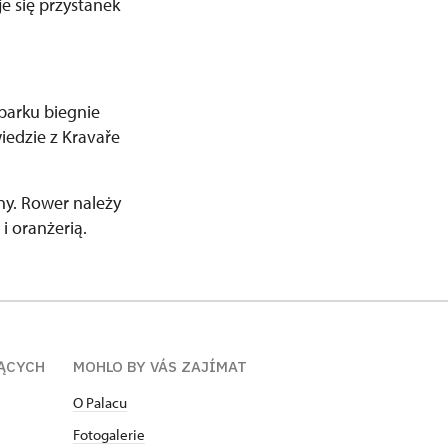
je się przystanek
 parku biegnie
iedzie z Kravaře
y. Rower należy
i oranżerią.
ĄCYCH
MOHLO BY VÁS ZAJÍMAT
O Palacu
Fotogalerie