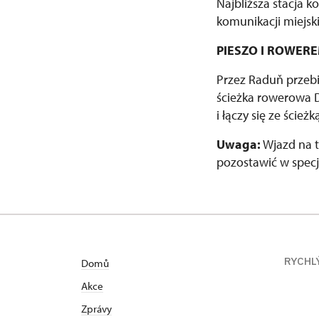
Najbliższa stacja k
komunikacji miejski
PIESZO I ROWER
Przez Raduň przebi
ścieżka rowerowa D
i łączy się ze ście
Uwaga:
Wjazd na 
pozostawić w specj
RYCHL
Domů
Akce
Zprávy