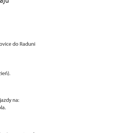
aju
šovice do Raduni
ień).
jazdy na:
la.